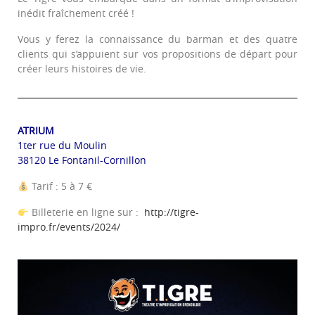
inédit fraîchement créé !
Vous y ferez la connaissance du barman et des quatre
clients qui s’appuient sur vos propositions de départ pour
créer leurs histoires de vie.
ATRIUM
1ter rue du Moulin
38120 Le Fontanil-Cornillon
Tarif : 5 à 7 €
Billeterie en ligne sur :
http://tigre-
impro.fr/events/2024/