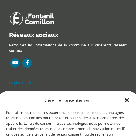
Réseaux sociaux
Retrouvez les informations de la commune sur différents réseaux
sociaux.
Le plan du site
Gérer le consentement
Pour offrir les meilleures expériences, nous utilisons des technologies
telles que les cookies pour stocker et/ou accéder aux informations des
appareils. Le fait de consentir à ces technologies nous permettra de
traiter des données telles que le comportement de navigation ou les ID
uniques sur ce site. Le fait de ne pas consentir ou de retirer son
Copyright Ⓒ
Le Fontanil-Cornillon
-
Mentions légales
-
Politique de