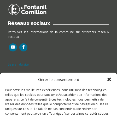
Réseaux sociaux
Retrouvez les informations de la commune sur différents réseaux
sociaux.
Le plan du site
Gérer le consentement
Pour offrir les meilleures expériences, nous utilisons des technologies
telles que les cookies pour stocker et/ou accéder aux informations des
appareils. Le fait de consentir à ces technologies nous permettra de
traiter des données telles que le comportement de navigation ou les ID
uniques sur ce site. Le fait de ne pas consentir ou de retirer son
Copyright Ⓒ
Le Fontanil-Cornillon
-
Mentions légales
-
Politique de
consentement peut avoir un effet négatif sur certaines caractéristiques
confidentialité
- Réalisation :
Sukellos - Agence web WordPress -