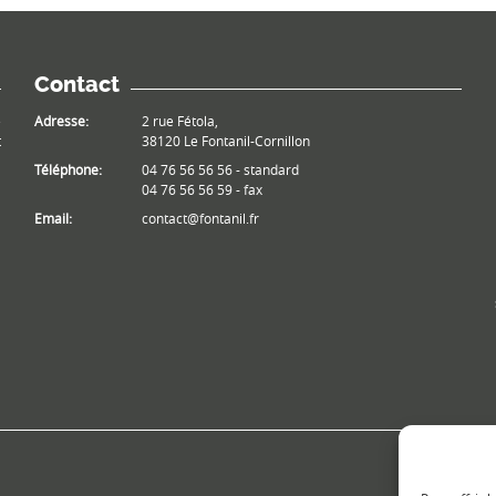
Contact
e
Adresse:
2 rue Fétola,
t
38120 Le Fontanil-Cornillon
Téléphone:
04 76 56 56 56 - standard
04 76 56 56 59 - fax
Email:
contact@fontanil.fr