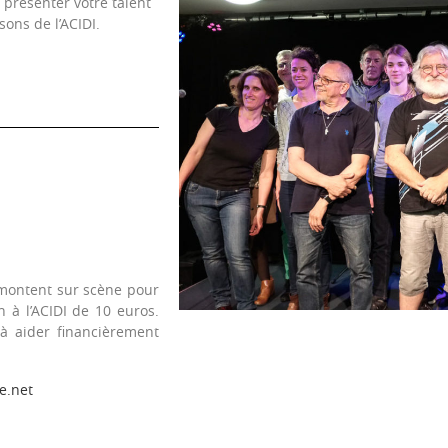
 présenter votre talent
ons de l’ACIDI.
 montent sur scène pour
 à l’ACIDI de 10 euros.
 à aider financièrement
e.net