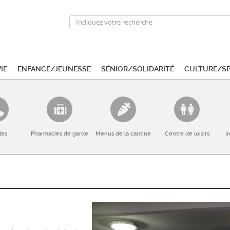
ie
Enfance/Jeunesse
Sénior/Solidarité
Culture/S
les
Pharmacies de garde
Menus de la cantine
Centre de loisirs
I