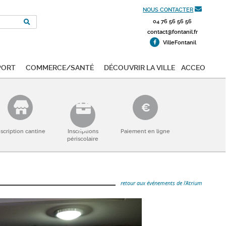
NOUS CONTACTER
04 76 56 56 56
contact@fontanil.fr
VilleFontanil
port
Commerce/Santé
Découvrir la ville
ACCEO
nscription cantine
Inscriptions
Paiement en ligne
périscolaire
retour aux événements de l'Atrium