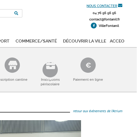
NOUS CONTACTER
04 76 56 56 56
contact@fontanil.fr
VilleFontanil
port
Commerce/Santé
Découvrir la ville
ACCEO
nscription cantine
Inscriptions
Paiement en ligne
périscolaire
retour aux événements de l'Atrium