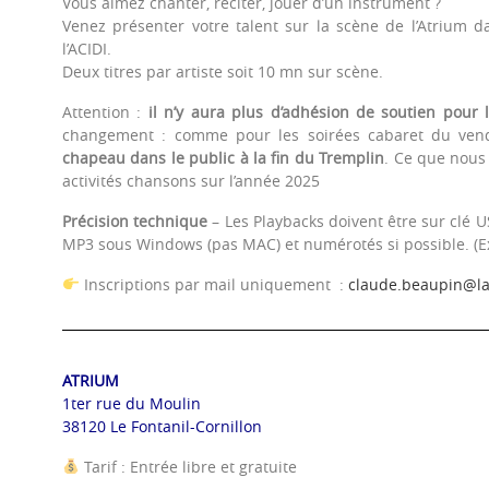
Vous aimez chanter, réciter, jouer d’un instrument ?
Venez présenter votre talent sur la scène de l’Atrium 
l’ACIDI.
Deux titres par artiste soit 10 mn sur scène.
Attention :
il n’y aura plus d’adhésion de soutien pour 
changement : comme pour les soirées cabaret du ven
chapeau dans le public à la fin du Tremplin
. Ce que nous
activités chansons sur l’année 2025
Précision technique
– Les Playbacks doivent être sur clé U
MP3 sous Windows (pas MAC) et numérotés si possible. (Ex 
Inscriptions par mail uniquement :
claude.beaupin@la
ATRIUM
1ter rue du Moulin
38120 Le Fontanil-Cornillon
Tarif : Entrée libre et gratuite