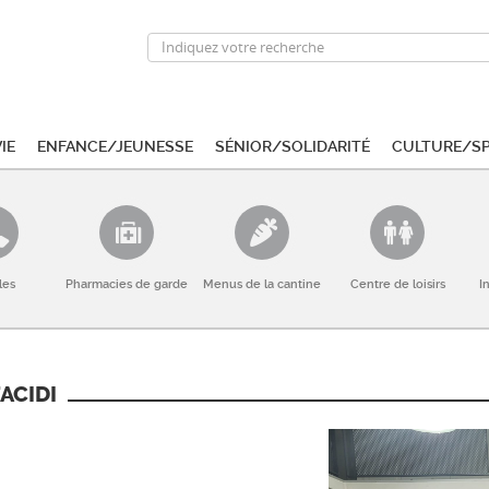
ie
Enfance/Jeunesse
Sénior/Solidarité
Culture/S
les
Pharmacies de garde
Menus de la cantine
Centre de loisirs
I
’ACIDI