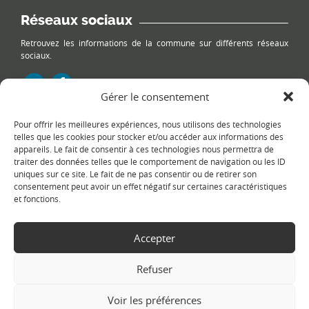
Réseaux sociaux
Retrouvez les informations de la commune sur différents réseaux
sociaux.
Gérer le consentement
Pour offrir les meilleures expériences, nous utilisons des technologies
Le plan du site
telles que les cookies pour stocker et/ou accéder aux informations des
appareils. Le fait de consentir à ces technologies nous permettra de
traiter des données telles que le comportement de navigation ou les ID
uniques sur ce site. Le fait de ne pas consentir ou de retirer son
consentement peut avoir un effet négatif sur certaines caractéristiques
et fonctions.
Accepter
Copyright Ⓒ
Le Fontanil-Cornillon
-
Mentions légales
-
Politique de
confidentialité
- Réalisation :
Sukellos - Agence web WordPress -
Refuser
Création de site internet
Voir les préférences