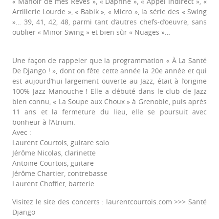
« Manoir de mes Rêves », « Daphné », « Appel Indirect », «
Artillerie Lourde », « Babik », « Micro », la série des « Swing
»… 39, 41, 42, 48, parmi tant d’autres chefs-d’oeuvre, sans
oublier « Minor Swing » et bien sûr « Nuages »…
Une façon de rappeler que la programmation « À La Santé
De Django ! », dont on fête cette année la 20e année et qui
est aujourd’hui largement ouverte au Jazz, était à l’origine
100% Jazz Manouche ! Elle a débuté dans le club de Jazz
bien connu, « La Soupe aux Choux » à Grenoble, puis après
11 ans et la fermeture du lieu, elle se poursuit avec
bonheur à l’Atrium.
Avec :
Laurent Courtois, guitare solo
Jérôme Nicolas, clarinette
Antoine Courtois, guitare
Jérôme Chartier, contrebasse
Laurent Chofflet, batterie
Visitez le site des concerts : laurentcourtois.com >>> Santé
Django