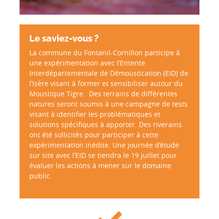
Le saviez-vous ?
La commune du Fontanil-Cornillon participe à
une expérimentation avec l’Entente
Interdépartementale de Démoustication (EID) de
l’Isère visant à former et sensibiliser autour du
Moustique Tigre. Des terrains de différentes
natures seront soumis à une campagne de tests
visant à identifier les problématiques et
solutions spécifiques à apporter. Des riverains
ont été sollicités pour participer à cette
expérimentation inédite. Une journée d’étude
sur site avec l’EID se tiendra le 19 juillet pour
évaluer les actions à mener sur le domaine
public.