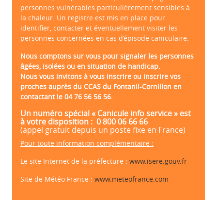
personnes vulnérables particulièrement sensibles à
la chaleur. Un registre est mis en place pour
identifier, contacter et éventuellement visiter les
personnes concernées en cas d’épisode caniculaire.
Nous comptons sur vous pour signaler les personnes
âgées, isolées ou en situation de handicap.
Nous vous invitons à vous inscrire ou inscrire vos
proches auprès du CCAS
du Fontanil-Cornillon en
contactant le 04 76 56 56 56.
Un numéro spécial « Canicule info service » est
à votre disposition : 0 800 06 66 66
(appel gratuit depuis un poste fixe en France)
Pour toute information complémentaire :
Le site Internet de la préfecture :
www.isere.gouv.fr
Site de Météo France :
www.meteofrance.com