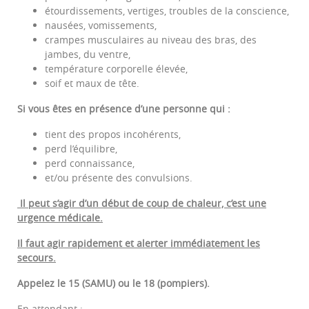
étourdissements, vertiges, troubles de la conscience,
nausées, vomissements,
crampes musculaires au niveau des bras, des
jambes, du ventre,
température corporelle élevée,
soif et maux de tête.
Si vous êtes en présence d’une personne qui :
tient des propos incohérents,
perd l’équilibre,
perd connaissance,
et/ou présente des convulsions.
Il peut s’agir d’un début de coup de chaleur, c’est une
urgence médicale.
Il faut agir rapidement et alerter immédiatement les
secours.
Appelez le 15 (SAMU) ou le 18 (pompiers).
En attendant :