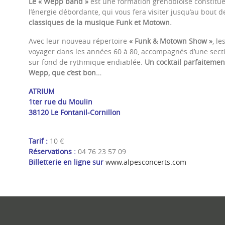
Le « Wepp band »
est une formation grenobloise constitu
l’énergie débordante, qui vous fera visiter jusqu’au bout d
classiques de la musique Funk et Motown.
Avec leur nouveau répertoire
« Funk & Motown Show »
, l
voyager dans les années 60 à 80, accompagnés d’une secti
sur fond de rythmique endiablée.
Un cocktail parfaitemen
Wepp, que c’est bon…
ATRIUM
1ter rue du Moulin
38120 Le Fontanil-Cornillon
Tarif :
10 €
Réservations :
04 76 23 57 09
Billetterie en ligne sur
www.alpesconcerts.com