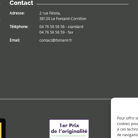
Contact
e
Adresse:
2 rue Fétola,
t
38120 Le Fontanil-Cornillon
Téléphone:
04 76 56 56 56 - standard
04 76 56 56 59 - fax
Email:
contact@fontanil.fr
Pour offrir 
cookies pour
à ces techn
de navigatio