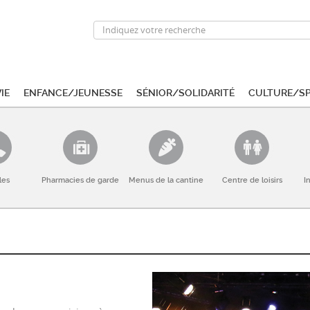
ie
Enfance/Jeunesse
Sénior/Solidarité
Culture/S
les
Pharmacies de garde
Menus de la cantine
Centre de loisirs
I