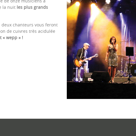
ée de onze musiciens à
e la nuit
les plus grands
es deux chanteurs vous feront
on de cuivres très acidulée
t « wepp » !