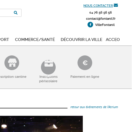
NOUS CONTACTER
04 76 56 56 56
contact@fontanil.fr
VilleFontanil
port
Commerce/Santé
Découvrir la ville
ACCEO
nscription cantine
Inscriptions
Paiement en ligne
périscolaire
retour aux événements de l'Atrium