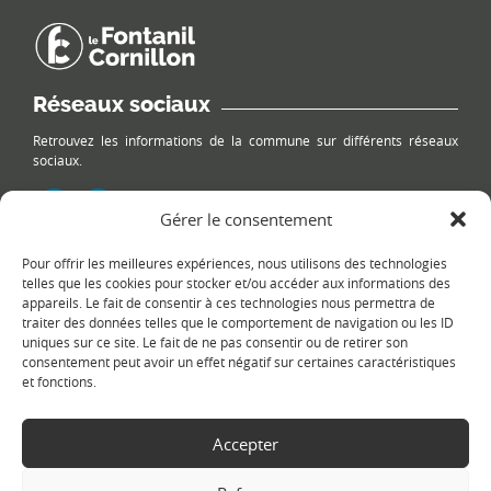
Réseaux sociaux
Retrouvez les informations de la commune sur différents réseaux
sociaux.
Gérer le consentement
Pour offrir les meilleures expériences, nous utilisons des technologies
Le plan du site
telles que les cookies pour stocker et/ou accéder aux informations des
appareils. Le fait de consentir à ces technologies nous permettra de
traiter des données telles que le comportement de navigation ou les ID
uniques sur ce site. Le fait de ne pas consentir ou de retirer son
consentement peut avoir un effet négatif sur certaines caractéristiques
et fonctions.
Accepter
Copyright Ⓒ
Le Fontanil-Cornillon
-
Mentions légales
-
Politique de
confidentialité
- Réalisation :
Sukellos - Agence web WordPress -