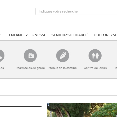
ie
Enfance/Jeunesse
Sénior/Solidarité
Culture/S
les
Pharmacies de garde
Menus de la cantine
Centre de loisirs
I