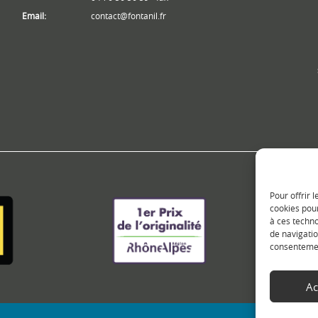
Email:
contact@fontanil.fr
Pour offrir 
cookies pour
à ces techn
de navigatio
consentement
Ac