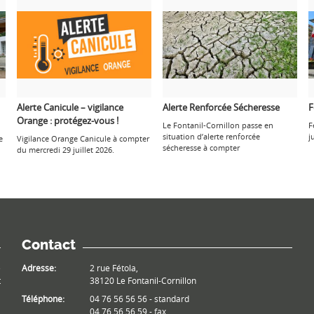
Alerte Canicule – vigilance
Alerte Renforcée Sécheresse
F
Orange : protégez-vous !
Le Fontanil-Cornillon passe en
F
situation d’alerte renforcée
j
e
Vigilance Orange Canicule à compter
sécheresse à compter
du mercredi 29 juillet 2026.
Contact
e
Adresse:
2 rue Fétola,
t
38120 Le Fontanil-Cornillon
Téléphone:
04 76 56 56 56 - standard
04 76 56 56 59 - fax