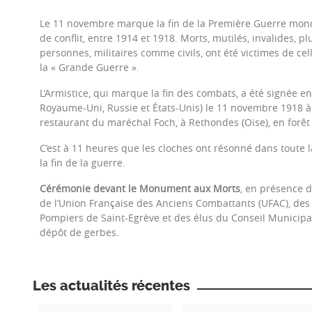
Le 11 novembre marque la fin de la Première Guerre mond
de conflit, entre 1914 et 1918. Morts, mutilés, invalides, p
personnes, militaires comme civils, ont été victimes de cel
la « Grande Guerre ».
L’Armistice, qui marque la fin des combats, a été signée ent
Royaume-Uni, Russie et États-Unis) le 11 novembre 1918 
restaurant du maréchal Foch, à Rethondes (Oise), en forê
C’est à 11 heures que les cloches ont résonné dans toute
la fin de la guerre.
Cérémonie devant le Monument aux Morts
, en présence d
de l’Union Française des Anciens Combattants (UFAC), des
Pompiers de Saint-Egrève et des élus du Conseil Municipa
dépôt de gerbes.
Les actualités récentes