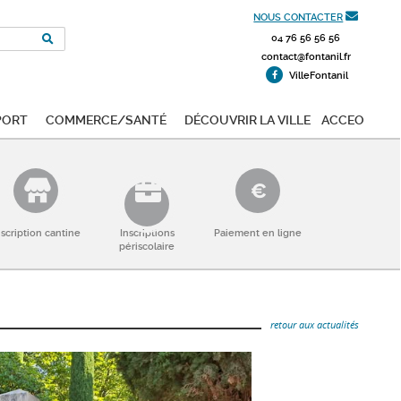
NOUS CONTACTER
04 76 56 56 56
contact@fontanil.fr
VilleFontanil
port
Commerce/Santé
Découvrir la ville
ACCEO
nscription cantine
Inscriptions
Paiement en ligne
périscolaire
retour aux actualités