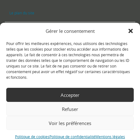
Le plan du site
Gérer le consentement
Pour offrir les meilleures expériences, nous utilisons des technologies
telles que les cookies pour stocker et/ou accéder aux informations des
appareils. Le fait de consentir à ces technologies nous permettra de
traiter des données telles que le comportement de navigation ou les ID
uniques sur ce site. Le fait de ne pas consentir ou de retirer son
Copyright Ⓒ
Le Fontanil-Cornillon
-
Mentions légales
-
Politique de
consentement peut avoir un effet négatif sur certaines caractéristiques
confidentialité
- Réalisation :
Sukellos - Agence web WordPress -
et fonctions.
Création de site internet
Accepter
Refuser
Voir les préférences
Politique de cookies
Politique de confidentialité
Mentions légales