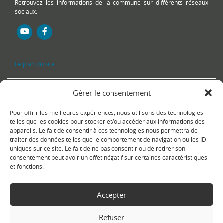
Retrouvez les informations de la commune sur différents réseaux
sociaux.
Le plan du site
Gérer le consentement
Pour offrir les meilleures expériences, nous utilisons des technologies
telles que les cookies pour stocker et/ou accéder aux informations des
appareils. Le fait de consentir à ces technologies nous permettra de
traiter des données telles que le comportement de navigation ou les ID
uniques sur ce site. Le fait de ne pas consentir ou de retirer son
Copyright Ⓒ
Le Fontanil-Cornillon
-
Mentions légales
-
Politique de
consentement peut avoir un effet négatif sur certaines caractéristiques
confidentialité
- Réalisation :
Sukellos - Agence web WordPress -
et fonctions.
Création de site internet
Accepter
Refuser