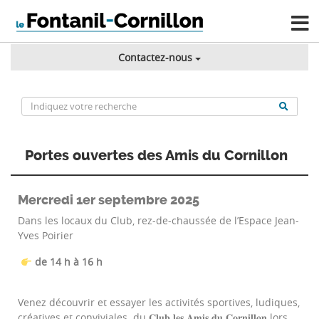
Contactez-nous
Portes ouvertes des Amis du Cornillon
Mercredi 1er septembre 2025
Dans les locaux du Club, rez-de-chaussée de l’Espace Jean-
Yves Poirier
de 14 h à 16 h
Venez découvrir et essayer les activités sportives, ludiques,
créatives et conviviales. du 𝐂𝐥𝐮𝐛 𝐥𝐞𝐬 𝐀𝐦𝐢𝐬 𝐝𝐮 𝐂𝐨𝐫𝐧𝐢𝐥𝐥𝐨𝐧 lors