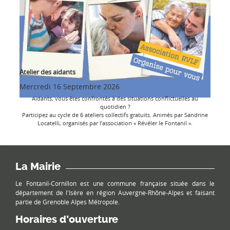
Atelier des aidants
Mercredi 16 Septembre 2026
Aidants, vous êtes confrontés à des situations conflictuelles au
quotidien ?
Participez au cycle de 6 ateliers collectifs gratuits. Animés par Sandrine
Locatelli, organisés par l’association « Révéler le Fontanil ».
La Mairie
Le Fontanil-Cornillon est une commune française située dans le
département de l'Isère en région Auvergne-Rhône-Alpes et faisant
partie de Grenoble Alpes Métropole.
Horaires d’ouverture