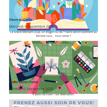
Heure du Conte
Mercredi 9 Septembre 2026
Le Grand Méchant Loup, un dragon ou les 7 nains seront sûrement au
Rendez-vous… Vous venez ?
Atelier Dessin-Pastel
Samedi 12 Septembre 2026
À partir de 6 ans – sur réservation.