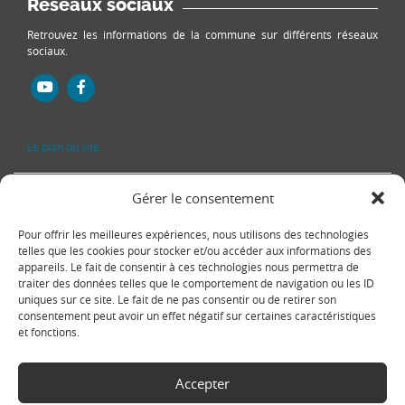
Réseaux sociaux
Retrouvez les informations de la commune sur différents réseaux
sociaux.
Le plan du site
Gérer le consentement
Pour offrir les meilleures expériences, nous utilisons des technologies
telles que les cookies pour stocker et/ou accéder aux informations des
appareils. Le fait de consentir à ces technologies nous permettra de
traiter des données telles que le comportement de navigation ou les ID
uniques sur ce site. Le fait de ne pas consentir ou de retirer son
Copyright Ⓒ
Le Fontanil-Cornillon
-
Mentions légales
-
Politique de
consentement peut avoir un effet négatif sur certaines caractéristiques
confidentialité
- Réalisation :
Sukellos - Agence web WordPress -
et fonctions.
Création de site internet
Accepter